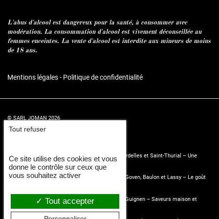
L'abus d'alcool est dangereux pour la santé, à consommer avec
modération. La consommation d'alcool est vivement déconseillée au
femmes enceintes. La vente d'alcool est interdite aux mineurs de moins
de 18 ans.
Mentions légales
-
Politique de confidentialité
© SARL JOMAN 2026
Tout refuser
Conception et réalisation :
Agence Impulsion
Restaurant et pizzeria à Bréal-sous-Montfort, Mordelles et Saint-Thurial – Une
Ce site utilise des cookies et vous
cuisine maison à deux pas
donne le contrôle sur ceux que
vous souhaitez activer
Le Bistrot d’Angel, restaurant et pizzeria près de Goven, Baulon et Lassy – Le goût
du local
Restaurant et pizzeria près de Guichen, Laillé et Guignen – Saveurs maison et
Tout accepter
pizzas au feu de bois
Personnaliser